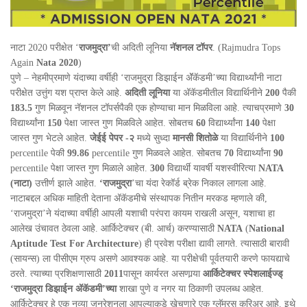
नाटा 2020 परीक्षेत ‘
राजमुद्रा’
ची अदिती लूनिया
नॅशनल टॉपर
. (Rajmudra Tops
Again
Nata 2020
)
पुणे – नेहमीप्रमाणे यंदाच्या वर्षीही ‘राजमुद्रा डिझाईन अ‍ॅॅकॅडमी’च्या विद्यार्थ्यांनी नाटा
परीक्षेत उत्तुंग यश प्राप्त केले आहे.
अदिती लूनिया
या अ‍ॅकॅडमीतील विद्यार्थिनीने
200
पैकी
183.5
गुण मिळवून नॅशनल टॉपर्सपैकी एक होण्याचा मान मिळविला आहे. त्याचप्रमाणे
30
विद्यार्थ्यांना
150
पेक्षा जास्त गुण मिळविले आहेत. सोबतच
60
विद्यार्थ्यांना
140
पेक्षा
जास्त गुण भेटले आहेत.
जेईई पेपर -२
मध्ये सुध्दा
मानसी शितोळे
या विद्यार्थिनीने
100
percentile पेकी
99.86
percentile गुण मिळवले आहेत. सोबतच
70
विद्यार्थ्यांना
90
percentile पेक्षा जास्त गुण मिळाले आहेत.
300
विद्यार्थी यावर्षी यशस्वीरित्या
NATA
(नाटा)
उत्तीर्ण झाले आहेत.
‘राजमुद्रा
’चा यंदा रेकॉर्ड ब्रेक निकाल लागला आहे.
नाटाबद्दल अधिक माहिती देताना अ‍ॅकॅडमीचे संस्थापक नितीन मरकड म्हणाले की,
‘राजमुद्रा’ने यंदाच्या वर्षीही आपली यशाची परंपरा कायम राखली असून, यशाचा हा
आलेख उंचावत ठेवला आहे. आर्किटेक्चर (बी. आर्च) करण्यासाठी
NATA
(
National
Aptitude Test For Architecture
) ही प्रवेश परीक्षा द्यावी लागते. त्यासाठी बारावी
(सायन्स) ला पीसीएम ग्रुप असणे आवश्यक आहे. या परीक्षेची पूर्वतयारी करणे फायद्याचे
ठरते. त्याच्या प्रशिक्षणासाठी
2011
पासून कार्यरत असणार्‍या
आर्किटेक्चर स्पेशलाईज्ड्
‘राजमुद्रा डिझाईन अ‍ॅकॅडमी’च्या
शाखा पुणे व नगर या ठिकाणी उपलब्ध आहेत.
आर्किटेक्चर हे एक नव्या जनरेशनला आपल्याकडे खेचणारे एक ग्लॅमरस करिअर आहे. इथे