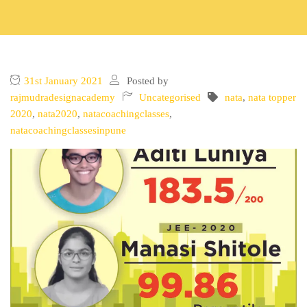
31st January 2021
Posted by
rajmudradesignacademy
Uncategorised
nata
,
nata topper
2020
,
nata2020
,
natacoachingclasses
,
natacoachingclassesinpune